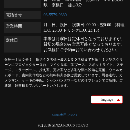
駅 京橋口 徒歩3分
電話番号
03-5579-9330
月～日、祝日、祝前日: 09:00～翌0:00 （料理
営業時間
L.O. 23:00 ドリンクL.O. 23:15）
本来は月曜日は定休日となっておりますが、
定休日
貸切の場合のみ営業可能となっております。
お気軽にご予約orお問い合わせください。
銀座一丁目０分！！貸切４０名様〜最大１５０名様まで対応可！大型スクリ
ーンにプロジェクター３台、マイク３本、DJブース、スポットライト、ステ
ージ、ミラーボール、控え室、更衣室など多彩な演出設備を完備。ウェルカ
ムボード、案内状作成などの無料特典多数ご用意しています。司会進行、カ
メラマン、ケーキの手配、シャンパンタワーなどのオプションでご新郎、ご
新婦、幹事様をフルサポートいたします。
language
Cookie利用について
(C) 2016 GINZA ROOTS TOKYO